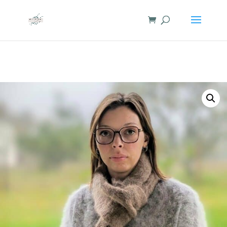
add_filter( 'woocommerce_ship_to_different_address_checked',
'__return_false' );Object