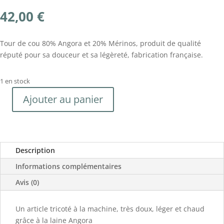
42,00
€
Tour de cou 80% Angora et 20% Mérinos, produit de qualité
réputé pour sa douceur et sa légèreté, fabrication française.
1 en stock
Ajouter au panier
quantité
de
Tour
de
Description
cou
80%
Informations complémentaires
Angora
Avis (0)
Prune
fait
main
Un article tricoté à la machine, très doux, léger et chaud
grâce à la laine Angora