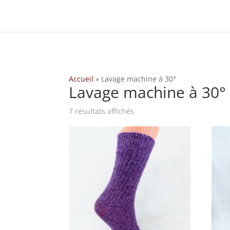
add_filter( 'woocommerce_ship_to_different_address_checked', '__re
Accueil
»
Lavage machine à 30°
Lavage machine à 30°
7 résultats affichés