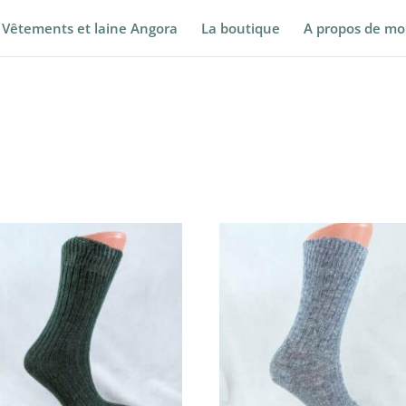
turn_false' );Object
Vêtements et laine Angora
La boutique
A propos de mo