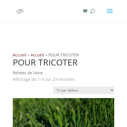
add_filter( 'woocommerce_ship_to_different_address_checked',
'__return_false' );Object
Accueil
»
Accueil
»
POUR TRICOTER
POUR TRICOTER
Pelotes de laine
Affichage de 1–9 sur 23 résultats